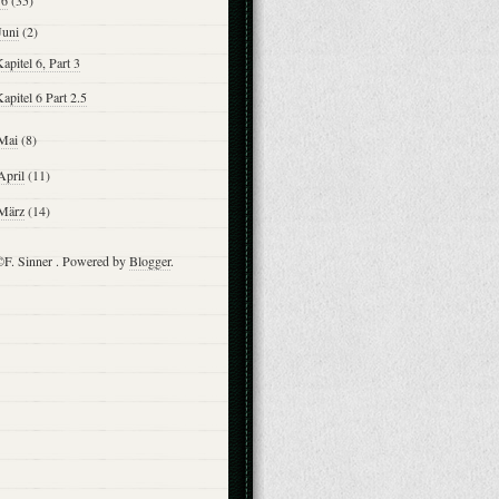
16
(35)
Juni
(2)
apitel 6, Part 3
apitel 6 Part 2.5
Mai
(8)
April
(11)
März
(14)
F. Sinner . Powered by
Blogger
.