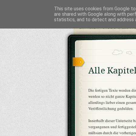
This site uses cookies from Google to 
Das Novel
are shared with Google along with per
statistics, and to detect and address 
EIN PROJEKT FÜR DIE BACHELORARB
Alle Kapite
Die fertigen Texte werden dir
werden so nicht ganze Kapite
allerdings lieber einen gesa
Veröffentlichung gedulden.
Innerhalb dieser Unterseite h
vergangenen und fertiggestel
mühsam durch die vorherigen