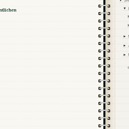
20
▼
▼
tlichen
K
K
►
►
►
©