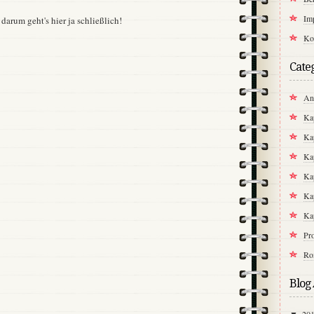
Im
 darum geht's hier ja schließlich!
Koo
Cate
An
Kap
Kap
Kap
Kap
Kap
Kap
Pr
Ro
Blog