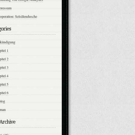
pressum
peration: Selsillendusche
gories
kündigung
itel 1
itel 2
itel 3
itel 4
itel 5
itel 6
olog
man
 Archive