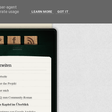
user-agent
erate usage
LEARN MORE
GOT IT
Contact
rseiten
rtseite
r das Projekt
er mich
Q zum Community-Roman
le Kapitel im Überblick
nutzung von Google Analytics