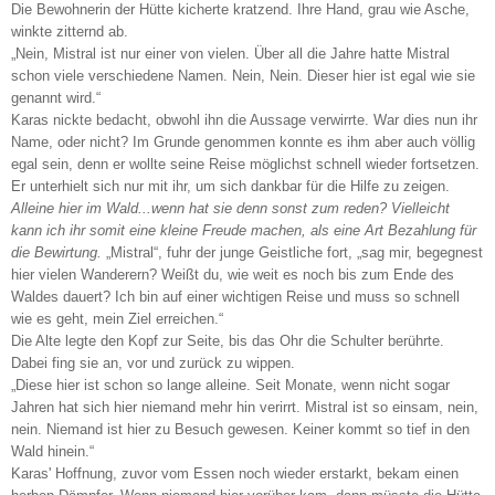
Die Bewohnerin der Hütte kicherte kratzend. Ihre Hand, grau wie Asche,
winkte zitternd ab.
„Nein, Mistral ist nur einer von vielen. Über all die Jahre hatte Mistral
schon viele verschiedene Namen. Nein, Nein. Dieser hier ist egal wie sie
genannt wird.“
Karas nickte bedacht, obwohl ihn die Aussage verwirrte. War dies nun ihr
Name, oder nicht? Im Grunde genommen konnte es ihm aber auch völlig
egal sein, denn er wollte seine Reise möglichst schnell wieder fortsetzen.
Er unterhielt sich nur mit ihr, um sich dankbar für die Hilfe zu zeigen.
Alleine hier im Wald...wenn hat sie denn sonst zum reden? Vielleicht
kann ich ihr somit eine kleine Freude machen, als eine Art Bezahlung für
die Bewirtung.
„Mistral“, fuhr der junge Geistliche fort, „sag mir, begegnest
hier vielen Wanderern? Weißt du, wie weit es noch bis zum Ende des
Waldes dauert? Ich bin auf einer wichtigen Reise und muss so schnell
wie es geht, mein Ziel erreichen.“
Die Alte legte den Kopf zur Seite, bis das Ohr die Schulter berührte.
Dabei fing sie an, vor und zurück zu wippen.
„Diese hier ist schon so lange alleine. Seit Monate, wenn nicht sogar
Jahren hat sich hier niemand mehr hin verirrt. Mistral ist so einsam, nein,
nein. Niemand ist hier zu Besuch gewesen. Keiner kommt so tief in den
Wald hinein.“
Karas' Hoffnung, zuvor vom Essen noch wieder erstarkt, bekam einen