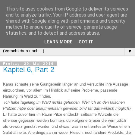
This site uses cookies from Google to deliver its services
Das Novelproject
and to analyze traffic. Your IP address and user-agent are
shared with Google along with performance and security
metrics to ensure quality of service, generate usage
Ein Projekt für die Bachelorarbeit: Der erste interaktive
statistics, and to detect and address abuse.
Community-Roman!
LEARN MORE
GOT IT
▼
Freitag, 20. Mai 2016
Kapitel 6, Part 2
Karas schaute seine Gastgeberin länger an und versuchte ihre Aussage
einzuordnen, vor allem im Hinblick auf seine Probleme, passende
Nahrung im Wald zu finden.
Ich habe tagelang im Wald nichts gefunden. Weil ich an den falschen
Plätzen habe oder unaufmerksam gewesen bin? Ist das wirklich möglich?
Er hatte zuvor hier im Raum Pilze entdeckt, seltsame Wurzeln die
offenbar gegessen werden konnten, dunkelgrüne Gräser die vermutlich
als Gewürz genutzt wurden und etwas, was in entferntester Weise einem
Salat ähnelte. Allerdings sah er weder Fleisch, noch andere Produkte, die