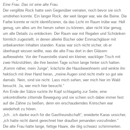
Eine Frau. Das ist eine alte Frau.
Der vergilbte Rock hatte sein Gegenüber verraten, noch bevor sie sich
umdrehen konnte. Ein langer Rock, der weit länger war, wie die Beine. Die
Farbe konnte er nicht identifizieren, da das Licht im Raum trübe war. Hell
genug, um alles um ihn herum sehen zu können, aber nicht klar genug,
um alle Details zu entdecken. Der Raum war mit Regalen und Schränken
förmlich zugestellt, in denen allerlei Bücher oder Einmachgläser mit
unbekannten Inhalten standen. Karas war sich nicht sicher, ob er
überhaupt wissen wollte, was die alte Frau dort in den Gläsern
aufbewahrte. Vor der Feuerstelle stand ein kleiner, wackliger Tisch mit
zwei Holzstühlen, die ihre besten Tage schon lange hinter sich hatten.
„Komm näher, mein Junge“, krächzte die Hausbewohnerin und winkte ihn
hektisch mit ihrer Hand heran, „meine Augen sind nicht mehr so gut wie
damals. Nein, sind sie nicht. Lass mich sehen, wer mich hier im Wald
besucht. Ja, wer mich hier besucht.“
Am Ende der Sätze ruckte ihr Kopf schlagartig zur Seite, eine
unkontrollierte zitternde Bewegung und sie schien sich dabei immer fest
auf die Zähne zu beißen, denn ein erschauderndes Knirschen war
wiederholt zu hören.
„Ich…ich danke euch für die Gastfreundschaft“, erwiderte Karas unsicher,
„ich hatte nicht damit gerechnet hier draußen jemanden vorzufinden.“
Die alte Frau hatte lange, fettige Haare, die ölig schwarz schimmerten.