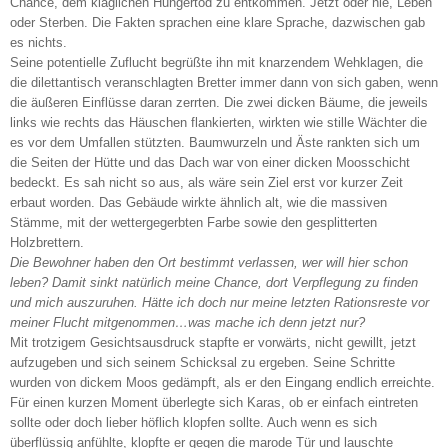
Chance, dem kläglichen Hungertod zu entkommen. Jetzt oder nie, Leben
oder Sterben. Die Fakten sprachen eine klare Sprache, dazwischen gab
es nichts.
Seine potentielle Zuflucht begrüßte ihn mit knarzendem Wehklagen, die
die dilettantisch veranschlagten Bretter immer dann von sich gaben, wenn
die äußeren Einflüsse daran zerrten. Die zwei dicken Bäume, die jeweils
links wie rechts das Häuschen flankierten, wirkten wie stille Wächter die
es vor dem Umfallen stützten. Baumwurzeln und Äste rankten sich um
die Seiten der Hütte und das Dach war von einer dicken Moosschicht
bedeckt. Es sah nicht so aus, als wäre sein Ziel erst vor kurzer Zeit
erbaut worden. Das Gebäude wirkte ähnlich alt, wie die massiven
Stämme, mit der wettergegerbten Farbe sowie den gesplitterten
Holzbrettern.
Die Bewohner haben den Ort bestimmt verlassen, wer will hier schon
leben? Damit sinkt natürlich meine Chance, dort Verpflegung zu finden
und mich auszuruhen. Hätte ich doch nur meine letzten Rationsreste vor
meiner Flucht mitgenommen…was mache ich denn jetzt nur?
Mit trotzigem Gesichtsausdruck stapfte er vorwärts, nicht gewillt, jetzt
aufzugeben und sich seinem Schicksal zu ergeben. Seine Schritte
wurden von dickem Moos gedämpft, als er den Eingang endlich erreichte.
Für einen kurzen Moment überlegte sich Karas, ob er einfach eintreten
sollte oder doch lieber höflich klopfen sollte. Auch wenn es sich
überflüssig anfühlte, klopfte er gegen die marode Tür und lauschte