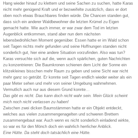
Hang wieder hinauf zu klettern und seine Sachen zu suchen, hatte Karas
nicht mehr genügend Kraft und er bezweifelte zusätzlich, dass er dort
oben noch etwas Brauchbares finden würde. Die Chancen standen gut,
dass sich ein anderer Waldbewohner die letzten Krümel zu Eigen
gemacht hatte. Wie auch immer, er war zwar dem Tod im letzten
Augenblick entkommen, stand aber nun dem nächsten
lebensbedrohlichen Moment gegenüber. Essen hatte er im Wald schon
seit Tagen nichts mehr gefunden und seine Hoffnungen standen nicht
sonderlich gut, hier eine andere Situation vorzufinden. Also was tun?
Karas versuchte sich auf die, wenn auch spärlichen, guten Nachrichten
zu konzentrieren: Die Baumkronen schienen dem Licht der Sonne ein
klitzekleines bisschen mehr Raum zu geben und seine Sicht war nicht
mehr ganz so getrübt. Er konnte seit Tagen endlich wieder weiter als ein
paar Meter sehen und mehr von seiner Umgebung wahrnehmen.
Vermutlich auch nur aus diesem Grund konnte…
Das gibt es nicht. Das kann doch nicht wahr sein. Mein Glück scheint
mich noch nicht verlassen zu haben!
Zwischen zwei dicken Baumstämmen hatte er ein Objekt entdeckt,
welches aus vielen zusammengenagelten und schweren Brettern
zusammengebaut war. Auch wenn es nicht sonderlich einladend wirkte,
so war es für den Mönch doch ein wahrlich herrlicher Anblick.
Eine Hütte. Da steht doch tatsächlich eine Hütte.