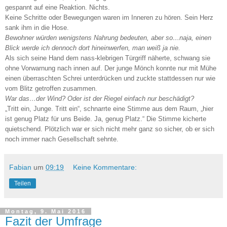
gespannt auf eine Reaktion. Nichts.
Keine Schritte oder Bewegungen waren im Inneren zu hören. Sein Herz
sank ihm in die Hose.
Bewohner würden wenigstens Nahrung bedeuten, aber so…naja, einen
Blick werde ich dennoch dort hineinwerfen, man weiß ja nie.
Als sich seine Hand dem nass-klebrigen Türgriff näherte, schwang sie
ohne Vorwarnung nach innen auf. Der junge Mönch konnte nur mit Mühe
einen überraschten Schrei unterdrücken und zuckte stattdessen nur wie
vom Blitz getroffen zusammen.
War das…der Wind? Oder ist der Riegel einfach nur beschädigt?
„Tritt ein, Junge. Tritt ein“, schnarrte eine Stimme aus dem Raum, „hier
ist genug Platz für uns Beide. Ja, genug Platz.“ Die Stimme kicherte
quietschend. Plötzlich war er sich nicht mehr ganz so sicher, ob er sich
noch immer nach Gesellschaft sehnte.
Fabian
um
09:19
Keine Kommentare:
Teilen
Montag, 9. Mai 2016
Fazit der Umfrage