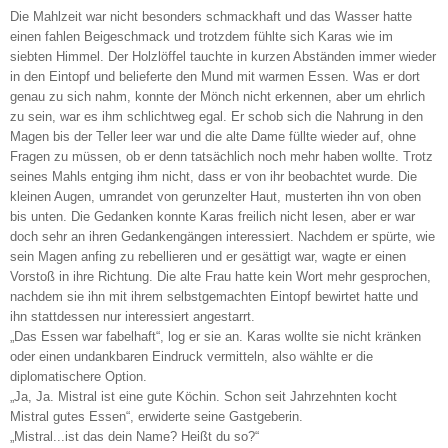
Die Mahlzeit war nicht besonders schmackhaft und das Wasser hatte
einen fahlen Beigeschmack und trotzdem fühlte sich Karas wie im
siebten Himmel. Der Holzlöffel tauchte in kurzen Abständen immer wieder
in den Eintopf und belieferte den Mund mit warmen Essen. Was er dort
genau zu sich nahm, konnte der Mönch nicht erkennen, aber um ehrlich
zu sein, war es ihm schlichtweg egal. Er schob sich die Nahrung in den
Magen bis der Teller leer war und die alte Dame füllte wieder auf, ohne
Fragen zu müssen, ob er denn tatsächlich noch mehr haben wollte. Trotz
seines Mahls entging ihm nicht, dass er von ihr beobachtet wurde. Die
kleinen Augen, umrandet von gerunzelter Haut, musterten ihn von oben
bis unten. Die Gedanken konnte Karas freilich nicht lesen, aber er war
doch sehr an ihren Gedankengängen interessiert. Nachdem er spürte, wie
sein Magen anfing zu rebellieren und er gesättigt war, wagte er einen
Vorstoß in ihre Richtung. Die alte Frau hatte kein Wort mehr gesprochen,
nachdem sie ihn mit ihrem selbstgemachten Eintopf bewirtet hatte und
ihn stattdessen nur interessiert angestarrt.
„Das Essen war fabelhaft“, log er sie an. Karas wollte sie nicht kränken
oder einen undankbaren Eindruck vermitteln, also wählte er die
diplomatischere Option.
„Ja, Ja. Mistral ist eine gute Köchin. Schon seit Jahrzehnten kocht
Mistral gutes Essen“, erwiderte seine Gastgeberin.
„Mistral...ist das dein Name? Heißt du so?“