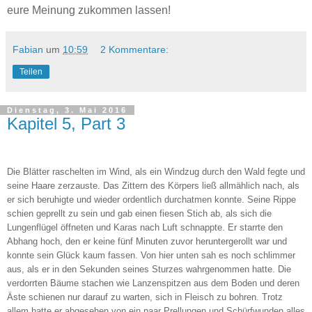
eure Meinung zukommen lassen!
Fabian
um
10:59
2 Kommentare:
Teilen
Dienstag, 3. Mai 2016
Kapitel 5, Part 3
Die Blätter raschelten im Wind, als ein Windzug durch den Wald fegte und
seine Haare zerzauste. Das Zittern des Körpers ließ allmählich nach, als
er sich beruhigte und wieder ordentlich durchatmen konnte. Seine Rippe
schien geprellt zu sein und gab einen fiesen Stich ab, als sich die
Lungenflügel öffneten und Karas nach Luft schnappte. Er starrte den
Abhang hoch, den er keine fünf Minuten zuvor heruntergerollt war und
konnte sein Glück kaum fassen. Von hier unten sah es noch schlimmer
aus, als er in den Sekunden seines Sturzes wahrgenommen hatte. Die
verdorrten Bäume stachen wie Lanzenspitzen aus dem Boden und deren
Äste schienen nur darauf zu warten, sich in Fleisch zu bohren. Trotz
allem hatte er abgesehen von ein paar Prellungen und Schürfwunden alles