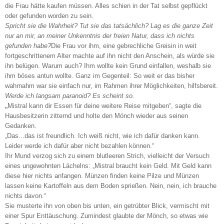
die Frau hätte kaufen müssen. Alles schien in der Tat selbst gepflückt
oder gefunden worden zu sein.
Spricht sie die Wahrheit? Tut sie das tatsächlich? Lag es die ganze Zeit
nur an mir, an meiner Unkenntnis der freien Natur, dass ich nichts
gefunden habe?
Die Frau vor ihm, eine gebrechliche Greisin in
weit
fortgeschrittenem Alter machte auf ihn nicht den Anschein, als würde sie
ihn belügen. Warum auch? Ihm wollte kein Grund einfallen, weshalb sie
ihm böses antun wollte. Ganz im Gegenteil: So weit er das bisher
wahrnahm war sie einfach nur, im Rahmen ihrer Möglichkeiten, hilfsbereit.
Werde ich langsam paranoid? Es scheint so.
„
Mistral kann dir Essen für deine weitere Reise mitgeben“, sagte die
Hausbesitzerin zitternd und holte den Mönch wieder aus seinen
Gedanken.
„Das...das ist freundlich. Ich weiß nicht, wie ich dafür danken kann.
Leider werde ich dafür aber nicht bezahlen können.“
Ihr Mund verzog sich zu einem blutleeren Strich, vielleicht der Versuch
eines ungewohnten Lächelns: „Mistral braucht kein Geld. Mit Geld kann
diese hier nichts anfangen. Münzen finden keine Pilze und Münzen
lassen keine Kartoffeln aus dem Boden sprießen. Nein, nein, ich brauche
nichts davon.“
Sie musterte ihn von oben bis unten, ein getrübter Blick, vermischt mit
einer Spur Enttäuschung. Zumindest glaubte der Mönch, so etwas wie