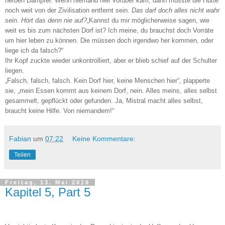
herben Dämpfer. Wenn niemand hier vorüber kam, dann müsste die Hütte
noch weit von der Zivilisation entfernt sein.
Das darf doch alles nicht wahr
sein. Hört das denn nie auf?
„Kannst du mir möglicherweise sagen, wie
weit es bis zum nächsten Dorf ist? Ich meine, du brauchst doch Vorräte
um hier leben zu können. Die müssen doch irgendwo her kommen, oder
liege ich da falsch?“
Ihr Kopf zuckte wieder unkontrolliert, aber er blieb schief auf der Schulter
liegen.
„Falsch, falsch, falsch. Kein Dorf hier, keine Menschen hier“, plapperte
sie, „mein Essen kommt aus keinem Dorf, nein. Alles meins, alles selbst
gesammelt, gepflückt oder gefunden. Ja, Mistral macht alles selbst,
braucht keine Hilfe. Von niemandem!“
Fabian
um
07:22
Keine Kommentare:
Teilen
Freitag, 13. Mai 2016
Kapitel 5, Part 5