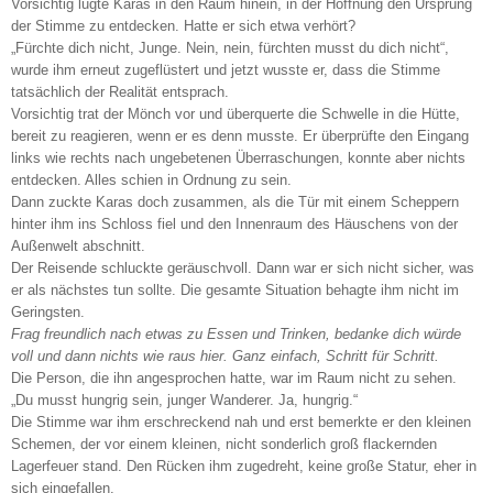
Vorsichtig lugte Karas in den Raum hinein, in der Hoffnung den Ursprung
der Stimme zu entdecken. Hatte er sich etwa verhört?
„Fürchte dich nicht, Junge. Nein, nein, fürchten musst du dich nicht“,
wurde ihm erneut zugeflüstert und jetzt wusste er, dass die Stimme
tatsächlich der Realität entsprach.
Vorsichtig trat der Mönch vor und überquerte die Schwelle in die Hütte,
bereit zu reagieren, wenn er es denn musste. Er überprüfte den Eingang
links wie rechts nach ungebetenen Überraschungen, konnte aber nichts
entdecken. Alles schien in Ordnung zu sein.
Dann zuckte Karas doch zusammen, als die Tür mit einem Scheppern
hinter ihm ins Schloss fiel und den Innenraum des Häuschens von der
Außenwelt abschnitt.
Der Reisende schluckte geräuschvoll. Dann war er sich nicht sicher, was
er als nächstes tun sollte. Die gesamte Situation behagte ihm nicht im
Geringsten.
Frag freundlich nach etwas zu Essen und Trinken, bedanke dich würde
voll und dann nichts wie raus hier. Ganz einfach, Schritt für Schritt.
Die Person, die ihn angesprochen hatte, war im Raum nicht zu sehen.
„Du musst hungrig sein, junger Wanderer. Ja, hungrig.“
Die Stimme war ihm erschreckend nah und erst bemerkte er den kleinen
Schemen, der vor einem kleinen, nicht sonderlich groß flackernden
Lagerfeuer stand. Den Rücken ihm zugedreht, keine große Statur, eher in
sich eingefallen.