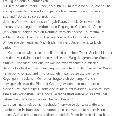
Traurigkeit darin zu entdecken.
„
Du bist so dünn, mein Junge, so dünn. Du musst essen. Ja, essen um
kräftig zu werden. Wie willst du jemals hier herausfinden, in diesem
Zustand? So dünn, so schmächtig.“
„
Ich bin zäher wie ich aussehe“, gab Karas zurück. Sein Versuch,
humorvoll zu klingen, bewirkte keine Regung im Gesicht der Alten.
„
Ich kann dir zeigen, wie du Nahrung im Wald findest. Ja, Mistral ist
schlau und kennt sich aus. Ein paar kleine Tricks und du wirst in
Windeseile dein eigenes Mahl finden können. Ja, einfach, wirklich
einfach.“
Ihr Kopf zuckte wieder unkontrolliert und ein feiner Faden Speichel lief ihr
aus dem Mundwinkel und bahnte sich einen Weg die gerunzelte Wange
hinunter. Nachdem das Zucken vorüber war, wischte sie mit der
Handrückseite die Flüssigkeit weg und wandte sich ihm wieder zu. Wenn
ihr körperlicher Zustand ihr unangenehm war, so zeigte sie keine
Regungen. In solchen Momenten fragte sich der junge Mönch
unweigerlich, was der Plan der Götter gewesen sein muss, um einer
greisen Frau noch eine zusätzliche Bürde aufzuzwingen. Wieso musste
eine allein wohnende Dame noch weiter bestraft werden? Was war der
tiefere Sinn dahinter? Gab es überhaupt einen?
„Ein paar Tricks würde nicht schaden“, erwiderte der Entsandte und
fasste einen Entschluss, „ich verspreche, ich werde nach dem Ende
meiner Aufgabe hierher zurückkehren und dir Dinge bringen, die du hier