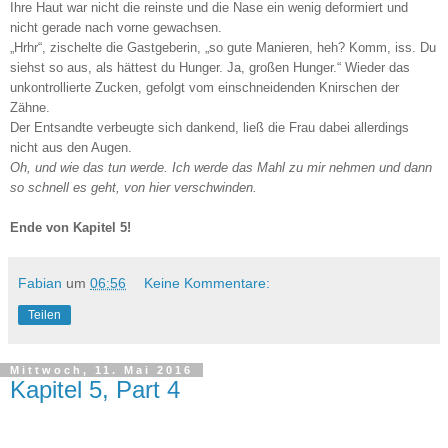
Ihre Haut war nicht die reinste und die Nase ein wenig deformiert und
nicht gerade nach vorne gewachsen.
„Hrhr“, zischelte die Gastgeberin, „so gute Manieren, heh? Komm, iss. Du
siehst so aus, als hättest du Hunger. Ja, großen Hunger.“ Wieder das
unkontrollierte Zucken, gefolgt vom einschneidenden Knirschen der
Zähne.
Der Entsandte verbeugte sich dankend, ließ die Frau dabei allerdings
nicht aus den Augen.
Oh, und wie das tun werde. Ich werde das Mahl zu mir nehmen und dann
so schnell es geht, von hier verschwinden.
Ende von Kapitel 5!
Fabian
um
06:56
Keine Kommentare:
Teilen
Mittwoch, 11. Mai 2016
Kapitel 5, Part 4