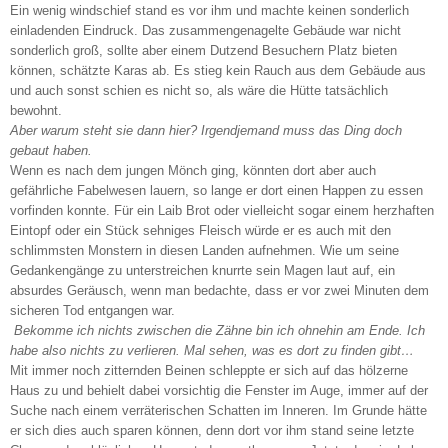
Ein wenig windschief stand es vor ihm und machte keinen sonderlich
einladenden Eindruck. Das zusammengenagelte Gebäude war nicht
sonderlich groß, sollte aber einem Dutzend Besuchern Platz bieten
können, schätzte Karas ab. Es stieg kein Rauch aus dem Gebäude aus
und auch sonst schien es nicht so, als wäre die Hütte tatsächlich
bewohnt.
Aber warum steht sie dann hier? Irgendjemand muss das Ding doch
gebaut haben.
Wenn es nach dem jungen Mönch ging, könnten dort aber auch
gefährliche Fabelwesen lauern, so lange er dort einen Happen zu essen
vorfinden konnte. Für ein Laib Brot oder vielleicht sogar einem herzhaften
Eintopf oder ein Stück sehniges Fleisch würde er es auch mit den
schlimmsten Monstern in diesen Landen aufnehmen. Wie um seine
Gedankengänge zu unterstreichen knurrte sein Magen laut auf, ein
absurdes Geräusch, wenn man bedachte, dass er vor zwei Minuten dem
sicheren Tod entgangen war.
Bekomme ich nichts zwischen die Zähne bin ich ohnehin am Ende. Ich
habe also nichts zu verlieren. Mal sehen, was es dort zu finden gibt…
Mit immer noch zitternden Beinen schleppte er sich auf das hölzerne
Haus zu und behielt dabei vorsichtig die Fenster im Auge, immer auf der
Suche nach einem verräterischen Schatten im Inneren. Im Grunde hätte
er sich dies auch sparen können, denn dort vor ihm stand seine letzte