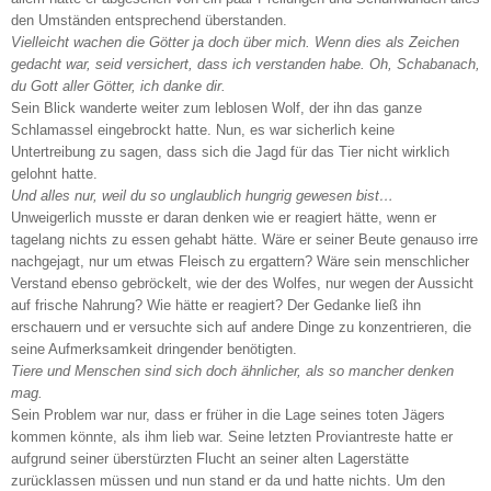
den Umständen entsprechend überstanden.
Vielleicht wachen die Götter ja doch über mich. Wenn dies als Zeichen
gedacht war, seid versichert, dass ich verstanden habe. Oh, Schabanach,
du Gott aller Götter, ich danke dir.
Sein Blick wanderte weiter zum leblosen Wolf, der ihn das ganze
Schlamassel eingebrockt hatte. Nun, es war sicherlich keine
Untertreibung zu sagen, dass sich die Jagd für das Tier nicht wirklich
gelohnt hatte.
Und alles nur, weil du so unglaublich hungrig gewesen bist…
Unweigerlich musste er daran denken wie er reagiert hätte, wenn er
tagelang nichts zu essen gehabt hätte. Wäre er seiner Beute genauso irre
nachgejagt, nur um etwas Fleisch zu ergattern? Wäre sein menschlicher
Verstand ebenso gebröckelt, wie der des Wolfes, nur wegen der Aussicht
auf frische Nahrung? Wie hätte er reagiert? Der Gedanke ließ ihn
erschauern und er versuchte sich auf andere Dinge zu konzentrieren, die
seine Aufmerksamkeit dringender benötigten.
Tiere und Menschen sind sich doch ähnlicher, als so mancher denken
mag.
Sein Problem war nur, dass er früher in die Lage seines toten Jägers
kommen könnte, als ihm lieb war. Seine letzten Proviantreste hatte er
aufgrund seiner überstürzten Flucht an seiner alten Lagerstätte
zurücklassen müssen und nun stand er da und hatte nichts. Um den